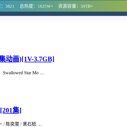
度：
总热度：
资源容量：
3821
1825W+
50TB+
画)[1V-3.7GB]
owed Star Mo …
201集]
/ 陈奕雯 / 黑石稔 …