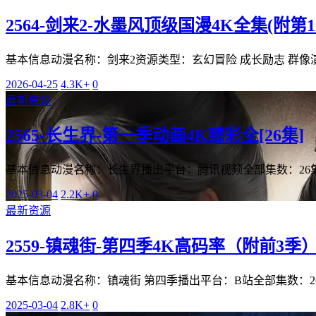
2564-剑来2-水墨风顶级国漫4K全集(附第1季
基本信息动漫名称：剑来2资源类型：玄幻冒险 成长励志 群像演
2026-04-25
4.3K+
0
最新资源
2565-长生界-第一季动画4K臻彩全[26集]
基本信息动漫名称：长生界播出平台：腾讯视频全部集数：26
2025-03-04
2.2K+
0
最新资源
2559-镇魂街-第四季4K高码率（附前3季
基本信息动漫名称：镇魂街 第四季播出平台：B站全部集数：2
2025-03-04
2.8K+
0