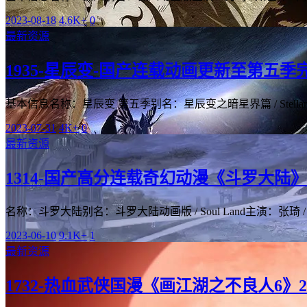
2023-08-18
4.6K+
0
最新资源
1935-星辰变-国产连载动画更新至第五季
基本信息名称：星辰变 第五季别名：星辰变之暗星界篇 / Stellar Tran
2023-07-31
4K+
0
最新资源
1314-国产高分连载奇幻动漫《斗罗大陆》2018
名称：斗罗大陆别名：斗罗大陆动画版 / Soul Land主演：张琦 / 沈
2023-06-10
9.1K+
1
最新资源
1732-热血武侠国漫《画江湖之不良人6》202