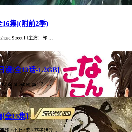
16集](附前2季)
a Street Ⅲ主演：郭 …
[全13话-1.2GB]
i Sensei ga！？ …
[全15集]
/ 小七 / 竖 / 燕子娘导 …