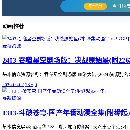
今日热
平台统计
动画推荐
最新资源
2403-吞噬星空剧场版：决战原始星(附226集动
基本信息资源名称：吞噬星空剧场版 血洛大陆 (2024)资源别名：Swall
2026-06-02
7K+
0
最新资源
1313-斗破苍穹-国产年番动漫全集(附缘起)[
基本信息导演: 顾振华 / 林一帆 / 陈百俊编剧: 天蚕土豆主演: 不一 