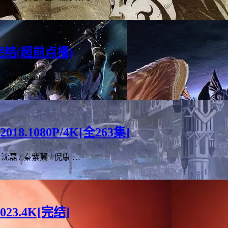
完结(超前点播)
sformation …
.1080P/4K[全263集]
磊 / 秦紫翼 / 倪康 …
3.4K[完结]