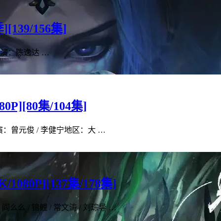
139/156集]
re导演：陈逸达 …
P][80集/104集]
导演：曾元俊 / 李健宁地区：大 …
080P][137集/178集]
 / 锦鲤 / 常文涛 / 刘琮导 …