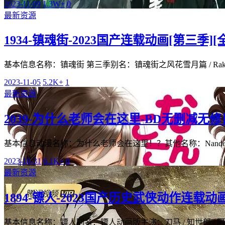
2023-11-09
1.3W+
0
最新资源
1934-镇魂街-2023国产连载动画[第三季][全
基本信息名称：镇魂街 第三季别名：镇魂街之风花雪月篇 / Rakshas
2023-11-05
5.2K+
1
最新资源
2039-为什么老师会在这里-BD无删减无修日漫
基本信息动漫名称：为什么老师会在这里！？其他名称：Nande Koko n
2023-10-31
6.1K+
0
最新资源
1894-镖人-2023国产历史武侠动作连载动画
基本信息名称：镖人别名：镖人动画版主演：刀马 / 知世郎 / 阿育娅 