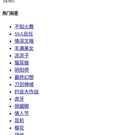
54565
热门标签
不知火舞
SSA丝社
情深叉哦
丰满美女
凉凉子
猫耳娘
阴阳师
最终幻想
刀剑神域
约会大作战
虎牙
抛媚眼
情人节
耳机
樱花