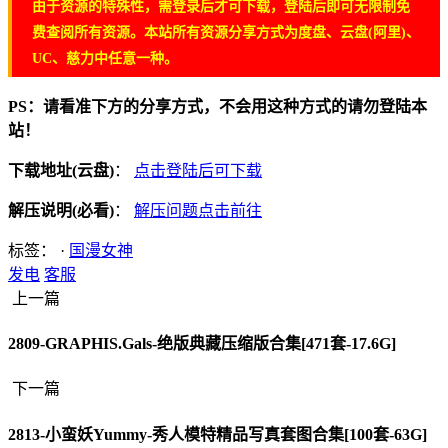
由于资源的特殊性，需登录后才可下载，登陆后即可无限制免
费查阅所有资源。本站所有资源分享方式为度盘、云盘(阿里)、
UC、慈力中任意一种。
PS：请看准下方的分享方式，不会用这种方式的请勿登陆本
站！
下载地址(云盘)
：
点击登陆后可下载
解压说明(必看)
：
解压问题点击前往
标签： ·
国漫女神
发电
客服
上一篇
2809-GRAPHIS.Gals-绝版典藏压缩版合集[471套-17.6G]
下一篇
2813-小蛮妖Yummy-秀人模特精品写真套图合集[100套-63G]