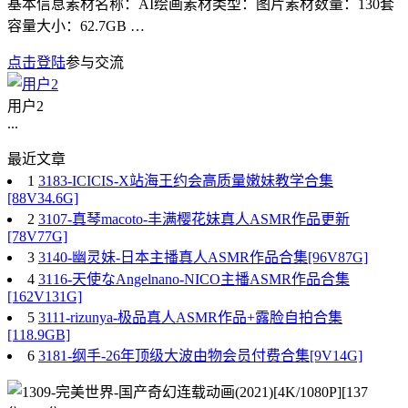
基本信息素材名称：AI绘画素材类型：图片素材数量：130套
容量大小：62.7GB …
点击登陆
参与交流
用户2
...
最近文章
1
3183-ICICIS-X站海王约会高质量嫩妹教学合集
[88V34.6G]
2
3107-真琴macoto-丰满樱花妹真人ASMR作品更新
[78V77G]
3
3140-幽灵妹-日本主播真人ASMR作品合集[96V87G]
4
3116-天使なAngelnano-NICO主播ASMR作品合集
[162V131G]
5
3111-rizunya-极品真人ASMR作品+露脸自拍合集
[118.9GB]
6
3181-纲手-26年顶级大波由物会员付费合集[9V14G]