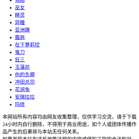
领结
巫女
精灵
异瞳
亚洲蹲
露肩
在下萝莉控
鬼刀
狂三
玉藻前
你的负卿
冲田总司
花涧兔
安瑞拉拉
玛修
本网站所有内容均由网友收集整理，仅供学习交流，请于下载
24小时内自行删除，不得用于商业用途，如个人或团体传播作
品产生的后果将与本站无任何关系。