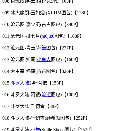
008 百炼成神-云落(锐克5代)【63P】
009 冰火魔厨-玉如烟 (XLHM图包)【138P】
010 沧元图-李少英(古古图包)【390P】
011 沧元图-柳七月(
m6jik6
图包)【108P】
012 沧元图-青玉(
苏笙
图包)【237P】
013 沧元图-知画(
小鱼人
图包)【160P】
014 大主宰-洛璃(古古图包)【326P】
015
斗罗大陆
2-叶骨依【153P】
016 斗罗大陆-阿银(
流逝
图包)【100P】
017 斗罗大陆-千仞雪【38P】
018 斗罗大陆-千仞雪(顾希颜图包)【252P】
019 斗罗大陆-
小舞
(Smile Sheep图包)【757P】