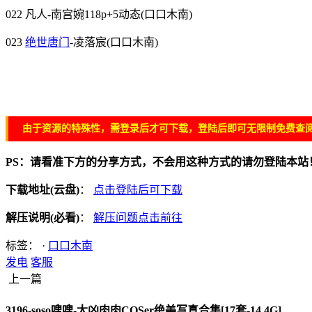
022 凡人-南宫婉118p+5动态(口口木南)
023
绝世唐门
-凌落宸(口口木南)
由于资源的特殊性，需登录后才可下载，登陆后即可无限制免费查阅
PS：请看准下方的分享方式，不会用这种方式的请勿登陆本站
下载地址(云盘)
：
点击登陆后可下载
解压说明(必看)
：
解压问题点击前往
标签： ·
口口木南
发电
客服
上一篇
3196-soso嗖嗖-大凶肉肉COSer绝美写真合集[17套-14.4G]