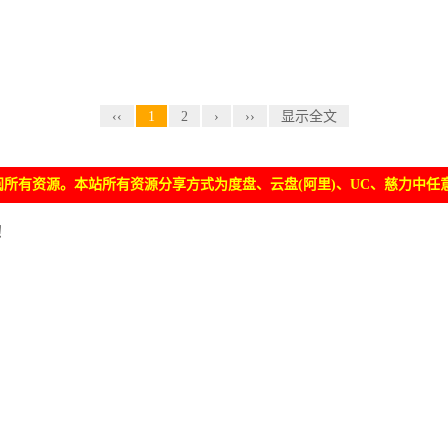
‹‹
1
2
›
››
显示全文
所有资源。本站所有资源分享方式为度盘、云盘(阿里)、UC、慈力中任
！