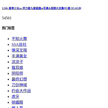
1246-香草少女m-浮力姬九尾狐狸m写真&视频大合集[95套-93.4GB]
54561
热门标签
不知火舞
SSA丝社
情深叉哦
丰满美女
凉凉子
猫耳娘
阴阳师
最终幻想
刀剑神域
约会大作战
虎牙
抛媚眼