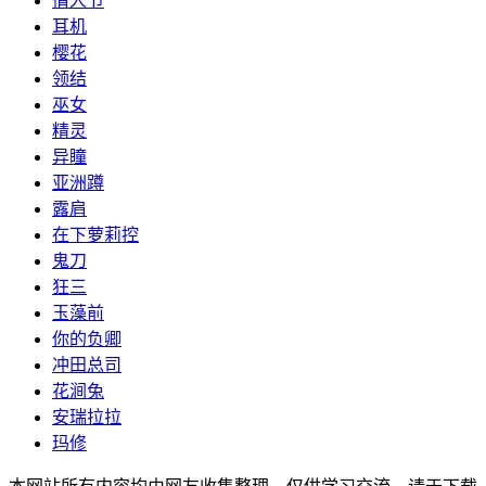
情人节
耳机
樱花
领结
巫女
精灵
异瞳
亚洲蹲
露肩
在下萝莉控
鬼刀
狂三
玉藻前
你的负卿
冲田总司
花涧兔
安瑞拉拉
玛修