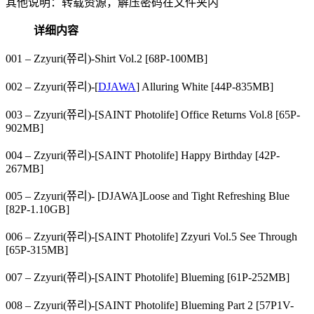
其他说明：转载资源，解压密码在文件夹内
详细内容
001 – Zzyuri(쮸리)-Shirt Vol.2 [68P-100MB]
002 – Zzyuri(쮸리)-[
DJAWA
] Alluring White [44P-835MB]
003 – Zzyuri(쮸리)-[SAINT Photolife] Office Returns Vol.8 [65P-
902MB]
004 – Zzyuri(쮸리)-[SAINT Photolife] Happy Birthday [42P-
267MB]
005 – Zzyuri(쮸리)- [DJAWA]Loose and Tight Refreshing Blue
[82P-1.10GB]
006 – Zzyuri(쮸리)-[SAINT Photolife] Zzyuri Vol.5 See Through
[65P-315MB]
007 – Zzyuri(쮸리)-[SAINT Photolife] Blueming [61P-252MB]
008 – Zzyuri(쮸리)-[SAINT Photolife] Blueming Part 2 [57P1V-