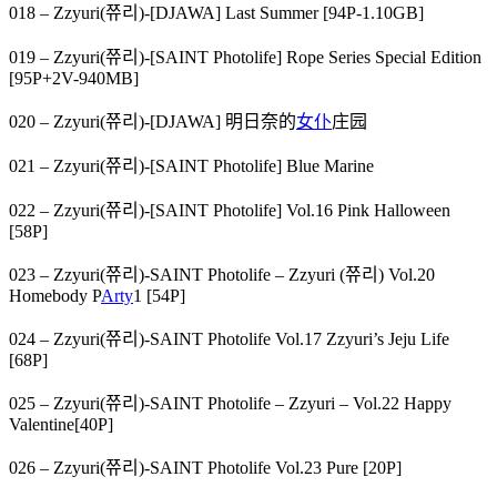
018 – Zzyuri(쮸리)-[DJAWA] Last Summer [94P-1.10GB]
019 – Zzyuri(쮸리)-[SAINT Photolife] Rope Series Special Edition
[95P+2V-940MB]
020 – Zzyuri(쮸리)-[DJAWA] 明日奈的
女仆
庄园
021 – Zzyuri(쮸리)-[SAINT Photolife] Blue Marine
022 – Zzyuri(쮸리)-[SAINT Photolife] Vol.16 Pink Halloween
[58P]
023 – Zzyuri(쮸리)-SAINT Photolife – Zzyuri (쮸리) Vol.20
Homebody P
Arty
1 [54P]
024 – Zzyuri(쮸리)-SAINT Photolife Vol.17 Zzyuri’s Jeju Life
[68P]
025 – Zzyuri(쮸리)-SAINT Photolife – Zzyuri – Vol.22 Happy
Valentine[40P]
026 – Zzyuri(쮸리)-SAINT Photolife Vol.23 Pure [20P]