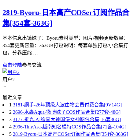
2819-Byoru-日本高产COSer订阅作品合
集[354套-363G]
基本信息出镜妹子：Byoru素材类型：图片/视频更新数量：
354套更新容量：363GB打包说明：每套单独打包/小合集打
包，分卷压缩 …
点击登陆
参与交流
用户2
...
最近文章
1
3181-纲手-26年顶级大波由物会员付费合集[9V14G]
2
2696-水淼Aqua-微博妹子COS作品合集[277套-48G]
3
3177-折光-AI绘画大神国漫女神图包合集[16套36G]
4
2996-TinyAsa-越南知名模特COS作品合集[71套-104G]
5
2819-Byoru-日本高产COSer订阅作品合集[354套-363G]