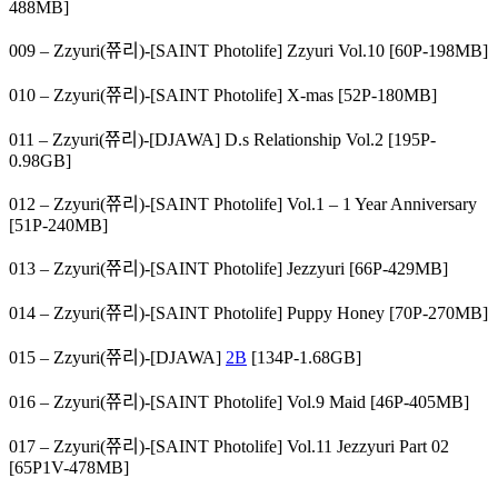
488MB]
009 – Zzyuri(쮸리)-[SAINT Photolife] Zzyuri Vol.10 [60P-198MB]
010 – Zzyuri(쮸리)-[SAINT Photolife] X-mas [52P-180MB]
011 – Zzyuri(쮸리)-[DJAWA] D.s Relationship Vol.2 [195P-
0.98GB]
012 – Zzyuri(쮸리)-[SAINT Photolife] Vol.1 – 1 Year Anniversary
[51P-240MB]
013 – Zzyuri(쮸리)-[SAINT Photolife] Jezzyuri [66P-429MB]
014 – Zzyuri(쮸리)-[SAINT Photolife] Puppy Honey [70P-270MB]
015 – Zzyuri(쮸리)-[DJAWA]
2B
[134P-1.68GB]
016 – Zzyuri(쮸리)-[SAINT Photolife] Vol.9 Maid [46P-405MB]
017 – Zzyuri(쮸리)-[SAINT Photolife] Vol.11 Jezzyuri Part 02
[65P1V-478MB]