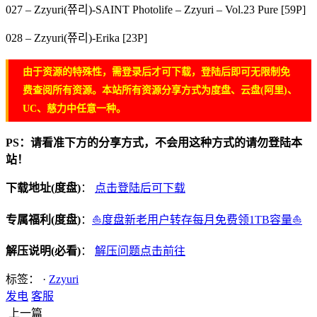
027 – Zzyuri(쮸리)-SAINT Photolife – Zzyuri – Vol.23 Pure [59P]
028 – Zzyuri(쮸리)-Erika [23P]
由于资源的特殊性，需登录后才可下载，登陆后即可无限制免
费查阅所有资源。本站所有资源分享方式为度盘、云盘(阿里)、
UC、慈力中任意一种。
PS：请看准下方的分享方式，不会用这种方式的请勿登陆本
站！
下载地址(度盘)
：
点击登陆后可下载
专属福利(度盘)
：
⛵度盘新老用户转存每月免费领1TB容量⛵
解压说明(必看)
：
解压问题点击前往
标签： ·
Zzyuri
发电
客服
上一篇