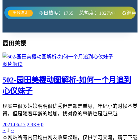
今日热度：
总热度：
资源容
平台统计
1735
1827W+
园田美樱
图片解读
502-园田美樱动图解析-如何一个月追到
心仪妹子
现实中很多姑娘明明很优秀但是却是单身，年纪小的时候不觉
得，但是随着年龄的增加，找对象的事情也是越来越 …
2021-06-17
2.9K+
0
‹‹
1
››
本网站所有内容均由网友收集整理，仅供学习交流，请于下载